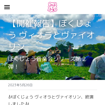
ホーム
【開催報告】ぼくじょ
お知らせ
う ヴィオラとヴァイオ
みんなで子育て
リン
ギャラリー
ぼくじょう音楽会シリーズ第２
最新情報
弾！
2023年5月26日
🎻
ぼくじょう ヴィオラとヴァイオリン、終演
しました🎻